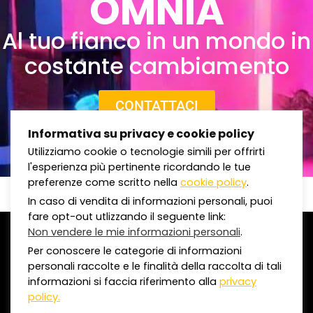
OMNIA
Al tuo fianco in un mondo in
costante cambiamento
CONTATTACI
Informativa su privacy e cookie policy
Utilizziamo cookie o tecnologie simili per offrirti
l'esperienza più pertinente ricordando le tue
preferenze come scritto nella
cookie policy
.
In caso di vendita di informazioni personali, puoi
fare opt-out utlizzando il seguente link:
Non vendere le mie informazioni personali
.
©
2020 Omnia Comunicazioni S.p.a.
Per conoscere le categorie di informazioni
C.F. e P.IVA 01950720308 | REA MI-1624512
personali raccolte e le finalità della raccolta di tali
Capitale Sociale I.V. € 500.000,00
informazioni si faccia riferimento alla
privacy
policy.