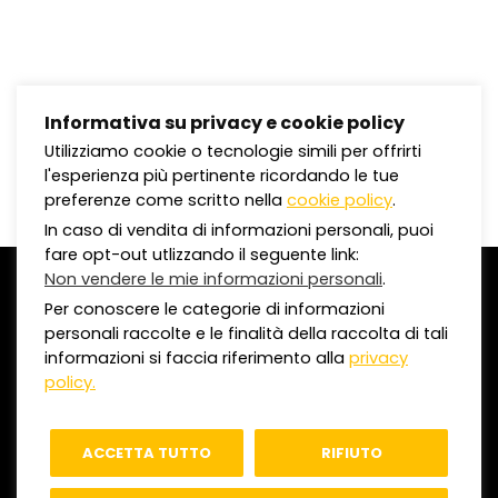
Informativa su privacy e cookie policy
Utilizziamo cookie o tecnologie simili per offrirti
l'esperienza più pertinente ricordando le tue
preferenze come scritto nella
cookie policy
.
In caso di vendita di informazioni personali, puoi
fare opt-out utlizzando il seguente link:
Non vendere le mie informazioni personali
.
©
2020 Omnia Comunicazioni S.p.a.
Per conoscere le categorie di informazioni
C.F. e P.IVA 01950720308 | REA MI-1624512
personali raccolte e le finalità della raccolta di tali
Capitale Sociale I.V. € 500.000,00
informazioni si faccia riferimento alla
privacy
policy.
Privacy Policy
ACCETTA TUTTO
RIFIUTO
Ethical Code
-
Quality
-
Modern Slavery Act