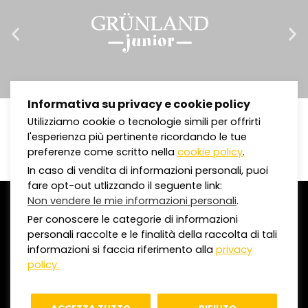
Informativa su privacy e cookie policy
Utilizziamo cookie o tecnologie simili per offrirti
l'esperienza più pertinente ricordando le tue
preferenze come scritto nella
cookie policy
.
In caso di vendita di informazioni personali, puoi
fare opt-out utlizzando il seguente link:
Non vendere le mie informazioni personali
.
©
2020 Omnia Comunicazioni S.p.a.
Per conoscere le categorie di informazioni
C.F. e P.IVA 01950720308 | REA MI-1624512
personali raccolte e le finalità della raccolta di tali
Capitale Sociale I.V. € 500.000,00
informazioni si faccia riferimento alla
privacy
policy.
Privacy Policy